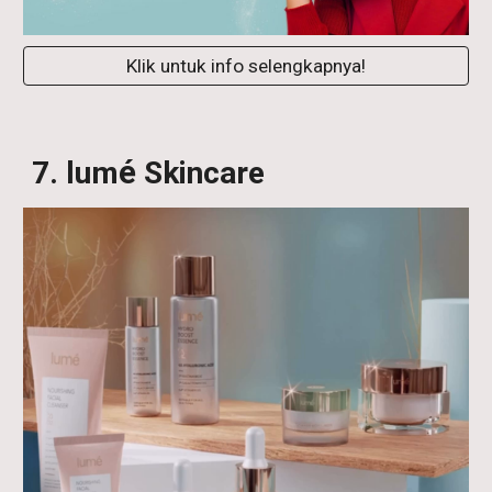
Klik untuk info selengkapnya!
é
7. lum
Skin
c
are