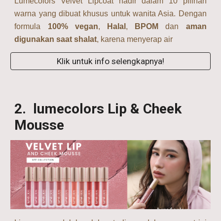
Lumecolors Velvet Lipcoat hadir dalam 10 pilihan
warna yang dibuat khusus untuk wanita Asia. Dengan
formula
100% vegan
,
Halal
,
BPOM
dan
aman
digunakan saat shalat
, karena menyerap air
Klik untuk info selengkapnya!
2
. lumecolors
Lip & Cheek
Mousse