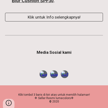
Blur Cushion SPF30
.
Klik untuk Info selengkapnya!
Media Sosial kami
Klik tombol 3 baris di kiri atas untuk memilih halaman!
🔷 Seller Resmi lumecolors
🔷
©
2020