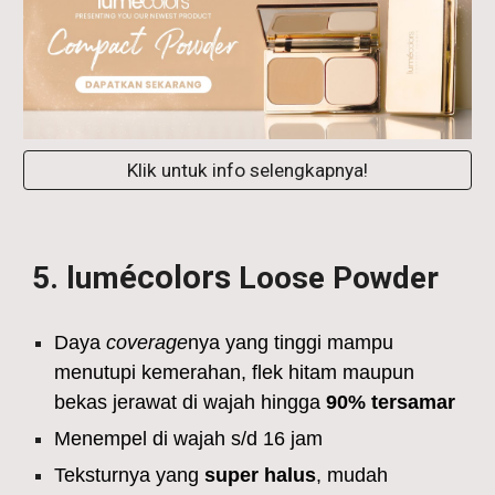
Klik untuk info selengkapnya!
écolors
5
. lum
Loose
Powder
Daya
coverage
nya yang tinggi mampu
menutupi kemerahan, flek hitam maupun
bekas jerawat di wajah hingga
90% tersamar
Menempel di wajah s/d 16 jam
Teksturnya yang
super halus
, mudah