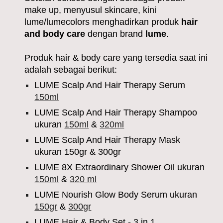
make up
, menyusul skincare, kini
lume/lumecolors menghadirkan produk
hair
and body care
dengan brand
lume
.
Produk
hair & body care
yang tersedia saat ini
adalah sebagai berikut:
LUME Scalp And Hair Therapy Serum
150ml
LUME Scalp And Hair Therapy Shampoo
ukuran
150ml
&
320ml
LUME Scalp And Hair Therapy Mask
ukuran 150gr & 300gr
LUME 8X Extraordinary Shower Oil ukuran
150ml
&
320 ml
LUME Nourish Glow Body Serum ukuran
150gr
&
300gr
LUME Hair & Body Set - 3 in 1